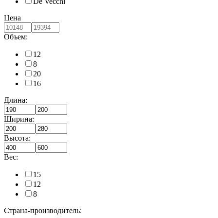
De Vecchi
Цена
Объем:
12
8
20
16
Длина:
Ширина:
Высота:
Вес:
15
12
8
Страна-производитель: