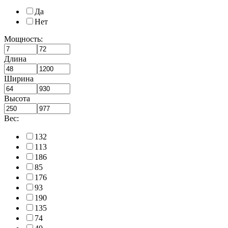
Да
Нет
Мощность:
Длина
Ширина
Высота
Вес:
132
113
186
85
176
93
190
135
74