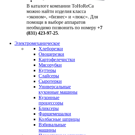
В каталоге компании ToHoReCa
можно найти изделия класса
«эконом», «бизнес» и «люкс». Для
помощи в выборе аппаратов
необходимо позвонить по номеру
+7
(831) 423-97-25
.
Электромеханическое
Хлеборезки
Овощерезки
Картофелечистки
Мясорубки
Куттеры
Слайсеры
Сыротерки
Универсальные
кухонные машины
Кухонные
процессоры
Бликсеры
Фаршемешалки
Колбасные шприцы
Взбивальные
машины