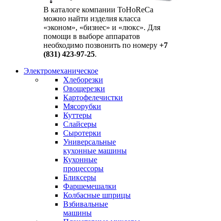
В каталоге компании ToHoReCa
можно найти изделия класса
«эконом», «бизнес» и «люкс». Для
помощи в выборе аппаратов
необходимо позвонить по номеру
+7
(831) 423-97-25
.
Электромеханическое
Хлеборезки
Овощерезки
Картофелечистки
Мясорубки
Куттеры
Слайсеры
Сыротерки
Универсальные
кухонные машины
Кухонные
процессоры
Бликсеры
Фаршемешалки
Колбасные шприцы
Взбивальные
машины