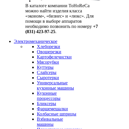
В каталоге компании ToHoReCa
можно найти изделия класса
«эконом», «бизнес» и «люкс». Для
помощи в выборе аппаратов
необходимо позвонить по номеру
+7
(831) 423-97-25
.
Электромеханическое
Хлеборезки
Овощерезки
Картофелечистки
Мясорубки
Куттеры
Слайсеры
Сыротерки
Универсальные
кухонные машины
Кухонные
процессоры
Бликсеры
Фаршемешалки
Колбасные шприцы
Взбивальные
машины