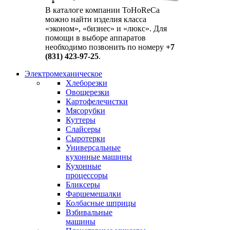
В каталоге компании ToHoReCa
можно найти изделия класса
«эконом», «бизнес» и «люкс». Для
помощи в выборе аппаратов
необходимо позвонить по номеру
+7
(831) 423-97-25
.
Электромеханическое
Хлеборезки
Овощерезки
Картофелечистки
Мясорубки
Куттеры
Слайсеры
Сыротерки
Универсальные
кухонные машины
Кухонные
процессоры
Бликсеры
Фаршемешалки
Колбасные шприцы
Взбивальные
машины