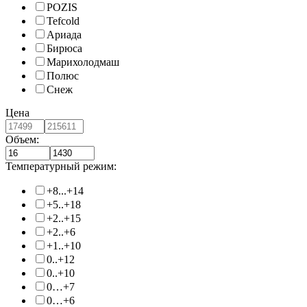
POZIS
Tefcold
Ариада
Бирюса
Марихолодмаш
Полюс
Снеж
Цена
Объем:
Температурный режим:
+8...+14
+5..+18
+2..+15
+2..+6
+1..+10
0..+12
0..+10
0…+7
0…+6