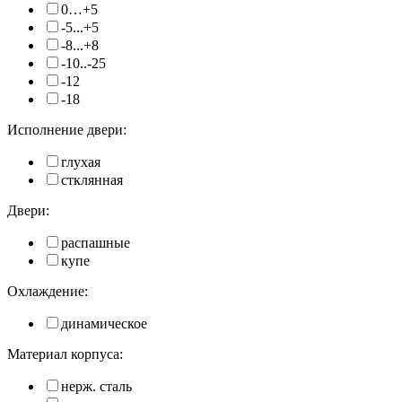
0…+5
-5...+5
-8...+8
-10..-25
-12
-18
Исполнение двери:
глухая
стклянная
Двери:
распашные
купе
Охлаждение:
динамическое
Материал корпуса:
нерж. сталь