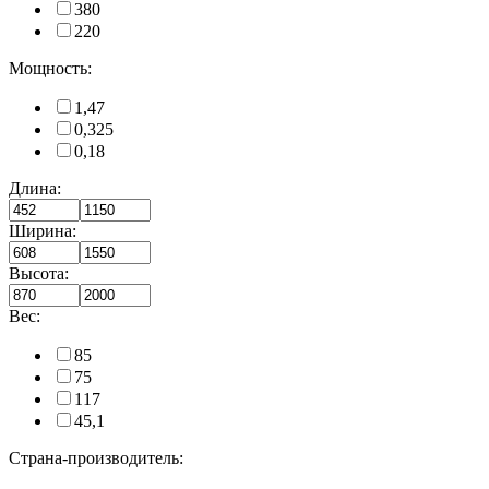
380
220
Мощность:
1,47
0,325
0,18
Длина:
Ширина:
Высота:
Вес:
85
75
117
45,1
Страна-производитель: