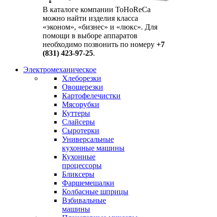
В каталоге компании ToHoReCa
можно найти изделия класса
«эконом», «бизнес» и «люкс». Для
помощи в выборе аппаратов
необходимо позвонить по номеру
+7
(831) 423-97-25
.
Электромеханическое
Хлеборезки
Овощерезки
Картофелечистки
Мясорубки
Куттеры
Слайсеры
Сыротерки
Универсальные
кухонные машины
Кухонные
процессоры
Бликсеры
Фаршемешалки
Колбасные шприцы
Взбивальные
машины